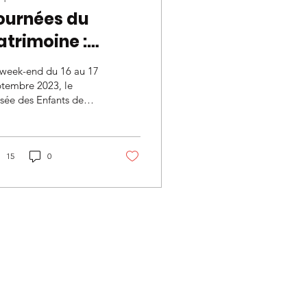
ournées du
atrimoine :
uccès de notre
 week-end du 16 au 17
eek-end créatif
ptembre 2023, le
sée des Enfants de
 destination des
tes a participé aux
nfants
urnées européennes du
rimoine. Le samedi,
..
15
0