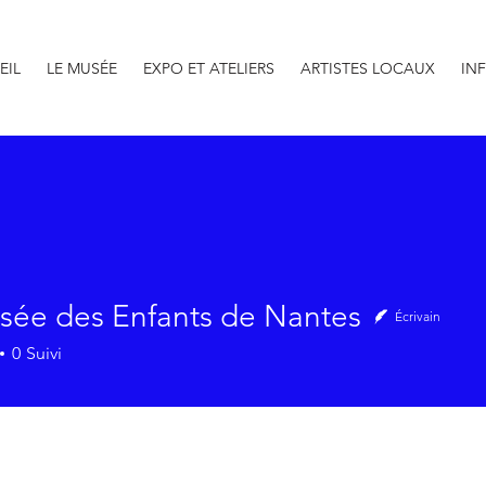
EIL
LE MUSÉE
EXPO ET ATELIERS
ARTISTES LOCAUX
IN
sée des Enfants de Nantes
Écrivain
0
Suivi