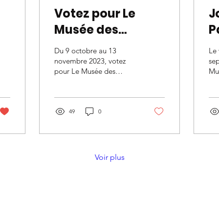
Votez pour Le
J
Musée des
P
us
Enfants de Nantes
s
Du 9 octobre au 13
Le
!
w
novembre 2023, votez
se
pour Le Musée des
Mu
#BudgetParticipatif
à
Enfants de Nantes sur le
Nan
e
site du Département
Jo
Loire-Atlantique !
Pat
Musée...
49
0
sur.
Voir plus
nfants de Nantes