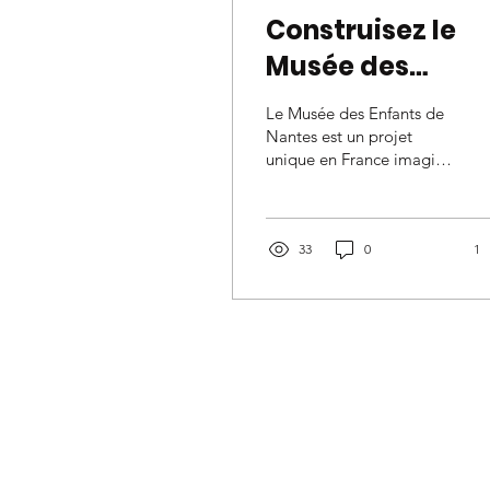
Construisez le
Musée des
Enfants avec no
Le Musée des Enfants de
!
Nantes est un projet
unique en France imaginé
pour et par les enfants.
C’est un endroit
d'accueil, d'échanges et...
33
0
1
Le Musée des E