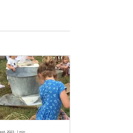
ept. 2023
∙
1
min