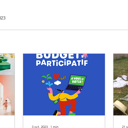
023
3 oct. 2023
∙
1
min
21 s